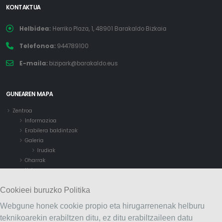
KONTAKTUA
Helbidea:
Herriko Plaza, 1, 48901 Barakaldo Bizkaia
Telefonoa:
944789100
E-maila:
bizipark@barakaldo.eus
GUNEAREN MAPA
Zentroa
Informazioa
Erabilera baldintzak
Galeria
Irudiak
Oharrak
Kokapena
Bonuak
Cookieei buruzko Politika
Kontaktua
Webgune honek cookie propio eta hirugarrenenak helburu
teknikoarekin erabiltzen ditu, ez ditu erabiltzaileen datu