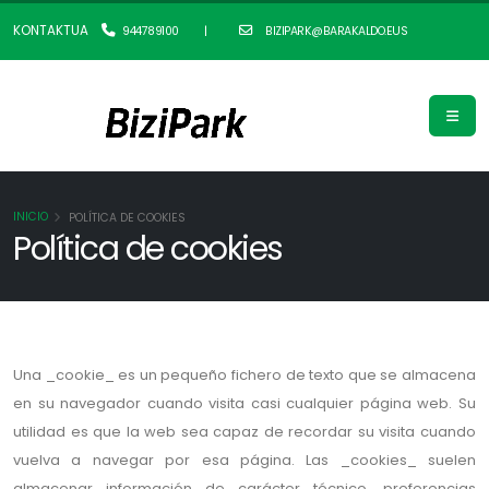
KONTAKTUA
944789100
|
BIZIPARK@BARAKALDO.EUS
INICIO
POLÍTICA DE COOKIES
Política de cookies
Una _cookie_ es un pequeño fichero de texto que se almacena
en su navegador cuando visita casi cualquier página web. Su
utilidad es que la web sea capaz de recordar su visita cuando
vuelva a navegar por esa página. Las _cookies_ suelen
almacenar información de carácter técnico, preferencias